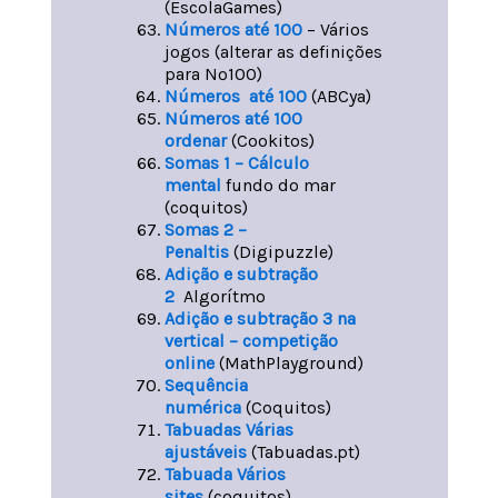
(EscolaGames)
Números até 100
– Vários
jogos (alterar as definições
para Nº100)
Números até 100
(ABCya)
Números até 100
ordenar
(Cookitos)
Somas 1 – Cálculo
mental
fundo do mar
(coquitos)
Somas 2 –
Penaltis
(Digipuzzle)
Adição e subtração
2
Algorítmo
Adição e subtração 3 na
vertical – competição
online
(MathPlayground)
Sequência
numérica
(Coquitos)
Tabuadas Várias
ajustáveis
(Tabuadas.pt)
Tabuada Vários
sites
(coquitos)