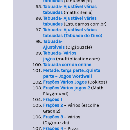
tabuadas
(Tabuadas.pt)
Tabuada- Ajustável várias
tabuadas
(math.cilenia)
Tabuada- Ajustável várias
tabuadas
(Estudamos.com.br)
Tabuada- Ajustável várias
tabuadas (Tabuada do Dino)
Tabuada-
Ajustáveis
(Digipuzzle)
Tabuada- Vários
jogos
(multiplication.com)
Tabuada corrida online
Metade, terça parte…quinta
parte – Jogos Wordwall
Frações Vários Jogos
(Cokitos)
Frações Vários jogos 2
(Math
Playground)
Frações 1
Frações 2
– Vários (escolhe
Grade 2)
Frações 3
– Vários
(Digipuzzle)
Frações 4
– Pizza