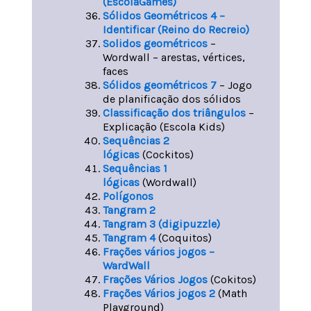
(EscolaGames)
Sólidos Geométricos 4 –
Identificar (Reino do Recreio)
Solidos geométricos
–
Wordwall – arestas, vértices,
faces
Sólidos geométricos 7
– Jogo
de planificação dos sólidos
Classificação dos triângulos
–
Explicação (Escola Kids)
Sequências 2
lógicas
(Cockitos)
Sequências 1
lógicas
(Wordwall)
Polígonos
Tangram 2
Tangram 3 (digipuzzle)
Tangram 4
(Coquitos)
Frações vários jogos –
WardWall
Frações Vários Jogos
(Cokitos)
Frações Vários jogos 2
(Math
Playground)