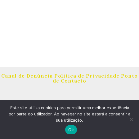
Canal de Denúncia
Politica de Privacidade
Ponto
de Contacto
Este site utiliza cookies para permitir uma melhor experiência
por parte do utilizador. Ao navegar no site estará a consentir a
Copyright © 2026 EB1/PE Visconde Cacongo |
sua utilização.
Powered by
Astra WordPress Theme
Ok