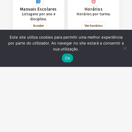
Manuais Escolares
Horários
Listagens por ano e
Horários por turma.
disciplina.
Aceder
Ver horários
Este site utiliza cookies para permitir uma melhor experiência
por parte do utilizador. Ao navegar no site estará a consentir a
sua utilização.
Calendário Escolar
Ementas
Principais datas do ano
Menus atualizados de
Ok
letivo.
almoços e lanches.
Ver mais
Ver ementas
Plataformas Digitais
Documentos
Institucionais
Aceda ao Moodle e
Microsoft Office 365.
Regulamentos e outros
documentos oficiais.
Aceder
Consultar