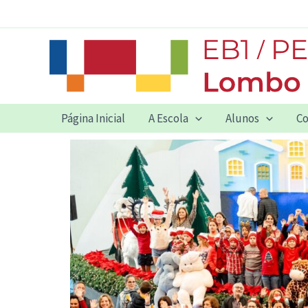
Skip
to
content
Página Inicial
A Escola
Alunos
Co