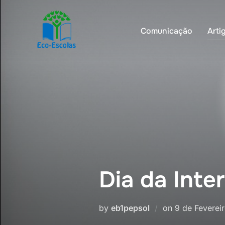
Comunicação
Arti
Dia da Inte
by
eb1pepsol
on
9 de Feverei