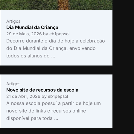
Artigos
Dia Mundial da Criança
29 de Maio, 2026
by
eb1pepsol
Decorre durante o dia de hoje a celebração
do Dia Mundial da Criança, envolvendo
todos os alunos do …
Artigos
Novo site de recursos da escola
21 de Abril, 2026
by
eb1pepsol
A nossa escola possuí a partir de hoje um
novo site de links e recursos online
disponível para toda …