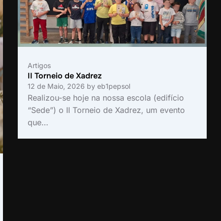
Artigos
II Torneio de Xadrez
12 de Maio, 2026
by
eb1pepsol
Realizou-se hoje na nossa escola (edifício
“Sede”) o II Torneio de Xadrez, um evento
que…