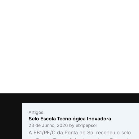
Artigos
Selo Escola Tecnológica Inovadora
23 de Junho, 2026
by
eb1pepsol
A EB1/PE/C da Ponta do Sol recebeu o selo