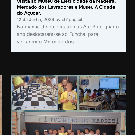
Visita ao Museu de Eletricidade da Madeira,
Mercado dos Lavradores e Museu A Cidade
do Açucar.
12 de Junho, 2026
by
eb1pepsol
Na manhã de hoje as turmas A e B do quarto
ano deslocaram-se ao Funchal para
visitarem o Mercado dos…