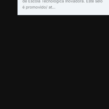
de Escola Tecnológica Inovadora. Este selo
é promovido/ at…