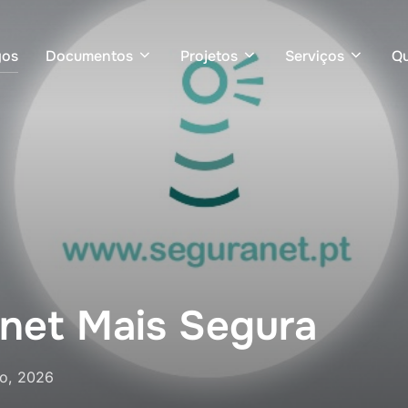
gos
Documentos
Projetos
Serviços
Q
rnet Mais Segura
ro, 2026