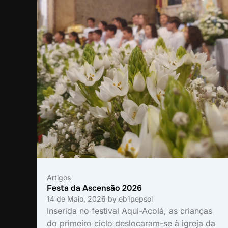
Artigos
Festa da Ascensão 2026
14 de Maio, 2026
by
eb1pepsol
Inserida no festival Aqui-Acolá, as crianças
do primeiro ciclo deslocaram-se à igreja da