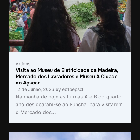
Artigos
Visita ao Museu de Eletricidade da Madeira,
Mercado dos Lavradores e Museu A Cidade
do Açucar.
12 de Junho, 2026
by
eb1pepsol
Na manhã de hoje as turmas A e B do quarto
ano deslocaram-se ao Funchal para visitarem
o Mercado dos…