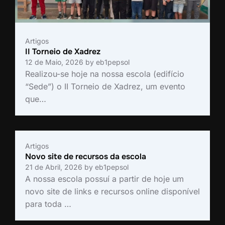
Artigos
II Torneio de Xadrez
12 de Maio, 2026
by
eb1pepsol
Realizou-se hoje na nossa escola (edifício
“Sede”) o II Torneio de Xadrez, um evento
que…
Artigos
Novo site de recursos da escola
21 de Abril, 2026
by
eb1pepsol
A nossa escola possuí a partir de hoje um
novo site de links e recursos online disponível
para toda …