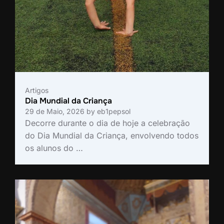
Artigos
Dia Mundial da Criança
29 de Maio, 2026
by
eb1pepsol
Decorre durante o dia de hoje a celebração
do Dia Mundial da Criança, envolvendo todos
os alunos do …