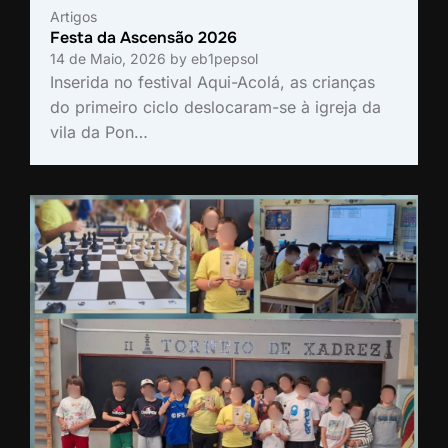
Artigos
Festa da Ascensão 2026
14 de Maio, 2026
by
eb1pepsol
Inserida no festival Aqui-Acolá, as crianças
do primeiro ciclo deslocaram-se à igreja da
vila da Pon…