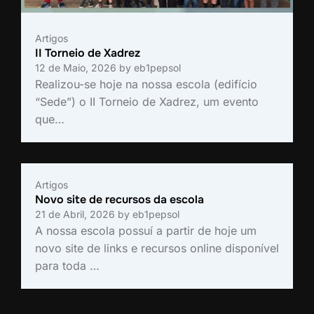
Artigos
II Torneio de Xadrez
12 de Maio, 2026
by
eb1pepsol
Realizou-se hoje na nossa escola (edifício
“Sede”) o II Torneio de Xadrez, um evento
que…
Artigos
Novo site de recursos da escola
21 de Abril, 2026
by
eb1pepsol
A nossa escola possuí a partir de hoje um
novo site de links e recursos online disponível
para toda …