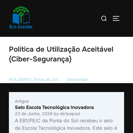
Política de Utilização Aceitável
(Ciber-Segurança)
PUA_EB1PEC_Ponta_do_Sol
Descarregar
Artigos
Selo Escola Tecnológica Inovadora
23 de Junho, 2026
by
eb1pepsol
A EB1/PE/C da Ponta do Sol recebeu o selo
de Escola Tecnológica Inovadora. Este selo é