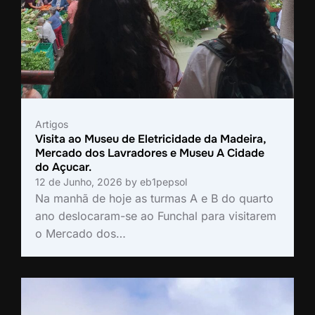
Artigos
Visita ao Museu de Eletricidade da Madeira,
Mercado dos Lavradores e Museu A Cidade
do Açucar.
12 de Junho, 2026
by
eb1pepsol
Na manhã de hoje as turmas A e B do quarto
ano deslocaram-se ao Funchal para visitarem
o Mercado dos…