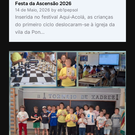
Festa da Ascensão 2026
14 de Maio, 2026
by
eb1pepsol
Inserida no festival Aqui-Acolá, as crianças
do primeiro ciclo deslocaram-se à igreja da
vila da Pon…