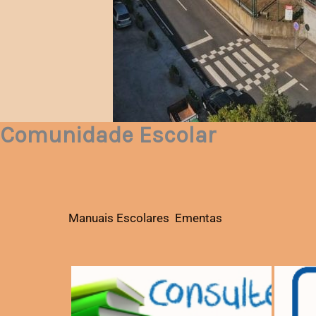
Comunidade Escolar
Manuais Escolares
Ementas