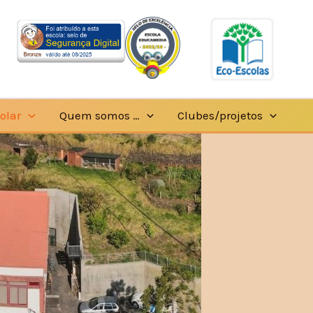
olar
Quem somos …
Clubes/projetos