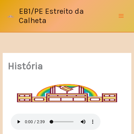
Skip
EB1/PE Estreito da
to
Calheta
content
História