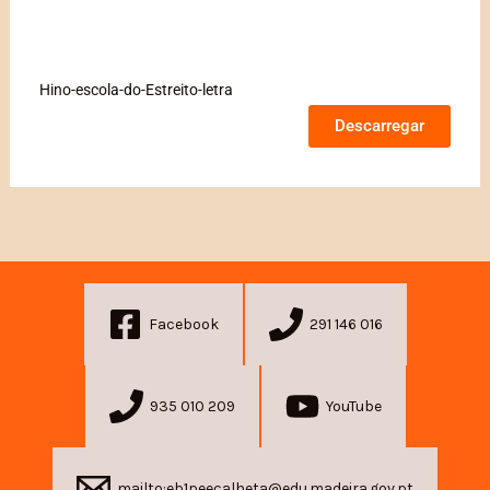
Hino-escola-do-Estreito-letra
Descarregar
Facebook
291 146 016
935 010 209
YouTube
mailto:eb1peecalheta@edu.madeira.gov.pt