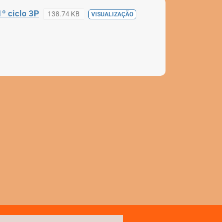
º ciclo 3P
138.74 KB
VISUALIZAÇÃO