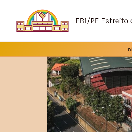
Skip
to
EB1/PE Estreito
content
In