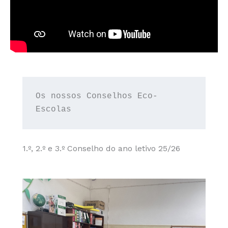
Os nossos Conselhos Eco-
Escolas
1.º, 2.º e 3.º Conselho do ano letivo 25/26