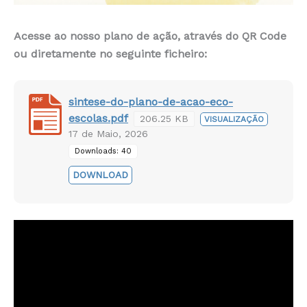
Acesse ao nosso plano de ação, através do QR Code
ou diretamente no seguinte ficheiro:
sintese-do-plano-de-acao-eco-
escolas.pdf
206.25 KB
VISUALIZAÇÃO
17 de Maio, 2026
Downloads: 40
DOWNLOAD