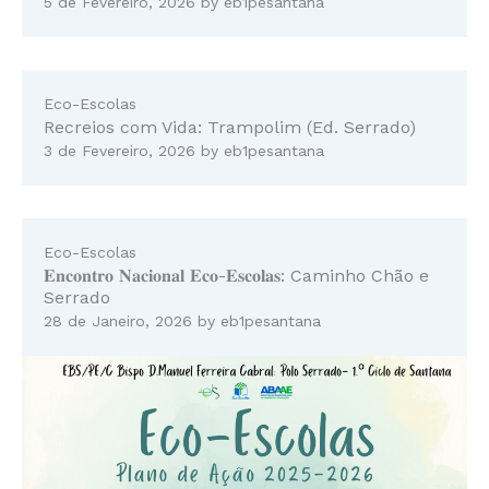
5 de Fevereiro, 2026
by
eb1pesantana
Eco-Escolas
Recreios com Vida: Trampolim (Ed. Serrado)
3 de Fevereiro, 2026
by
eb1pesantana
Eco-Escolas
𝐄𝐧𝐜𝐨𝐧𝐭𝐫𝐨 𝐍𝐚𝐜𝐢𝐨𝐧𝐚𝐥 𝐄𝐜𝐨-𝐄𝐬𝐜𝐨𝐥𝐚𝐬: Caminho Chão e
Serrado
28 de Janeiro, 2026
by
eb1pesantana