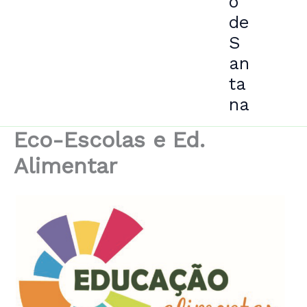
o
de
S
an
ta
na
Eco-Escolas e Ed.
Alimentar