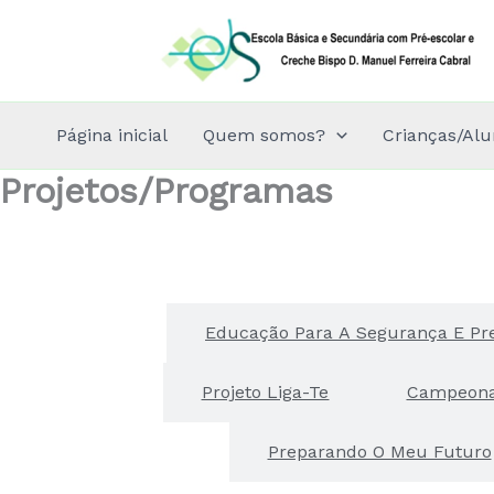
Skip
to
content
Página inicial
Quem somos?
Crianças/Alu
Projetos/Programas
Baú De Leitura
Educação Para A Segurança E Pre
Projeto Liga-Te
Campeonat
Preparando O Meu Futuro