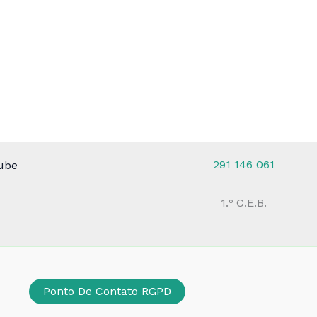
291 146 061
ube
1.º C.E.B.
Ponto De Contato RGPD