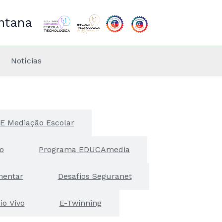
antana
Notícias
a E Mediação Escolar
o
Programa EDUCAmedia
mentar
Desafios Seguranet
& Recreio Vivo
E-Twinning